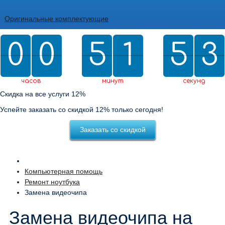
Оригинальные комплектующие
0
0
0
0
5
5
2
1
1
5
5
0
2
3
2
0
2
3
часов
минут
секунд
Скидка на все услуги 12%
Успейте заказать со скидкой 12% только сегодня!
Заказать со скидкой
Компьютерная помощь
Ремонт ноутбука
Замена видеочипа
Замена видеочипа на