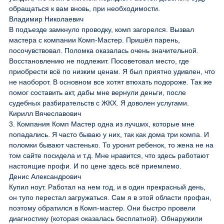
обращаться к вам вновь, при необходимости.
Владимир Николаевич
В подъезде замкнуло проводку, комп загорелся. Вызвал
мастера с компании Комп-Мастер. Пришёл парень,
посочувствовал. Поломка оказалась очень значительной.
Восстановлению не подлежит. Посоветовал место, где
приобрести всё по низким ценам. Я был приятно удивлен, что
не наоборот. В основном все хотят втюхать подороже. Так же
помог составить акт, дабы мне вернули деньги, после
судебных разбирательств с ЖКХ. Я доволен услугами.
Кирилл Вячеславович
3. Компания Комп Мастер одна из лучших, которые мне
попадались. Я часто бываю у них, так как дома три компа. И
поломки бывают частенько. То уронит ребенок, то жена не на
том сайте посидела и т.д. Мне нравится, что здесь работают
настоящие профи. И по цене здесь всё приемлемо.
Денис Александрович
Купил ноут. Работал на нем год, и в один прекрасный день,
он тупо перестал загружаться. Сам я в этой области профан,
поэтому обратился в Комп-мастер. Они быстро провели
диагностику (которая оказалась бесплатной). Обнаружили