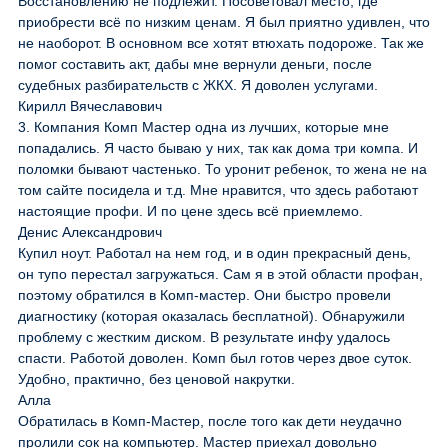
Восстановлению не подлежит. Посоветовал место, где
приобрести всё по низким ценам. Я был приятно удивлен, что
не наоборот. В основном все хотят втюхать подороже. Так же
помог составить акт, дабы мне вернули деньги, после
судебных разбирательств с ЖКХ. Я доволен услугами.
Кирилл Вячеславович
3. Компания Комп Мастер одна из лучших, которые мне
попадались. Я часто бываю у них, так как дома три компа. И
поломки бывают частенько. То уронит ребенок, то жена не на
том сайте посидела и т.д. Мне нравится, что здесь работают
настоящие профи. И по цене здесь всё приемлемо.
Денис Александрович
Купил ноут. Работал на нем год, и в один прекрасный день,
он тупо перестал загружаться. Сам я в этой области профан,
поэтому обратился в Комп-мастер. Они быстро провели
диагностику (которая оказалась бесплатной). Обнаружили
проблему с жестким диском. В результате инфу удалось
спасти. Работой доволен. Комп был готов через двое суток.
Удобно, практично, без ценовой накрутки.
Алла
Обратилась в Комп-Мастер, после того как дети неудачно
пролили сок на компьютер. Мастер приехал довольно