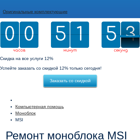
Оригинальные комплектующие
0
0
0
0
5
5
2
1
1
5
5
0
3
2
3
2
0
2
часов
минут
секунд
Скидка на все услуги 12%
Успейте заказать со скидкой 12% только сегодня!
Заказать со скидкой
Компьютерная помощь
Моноблок
MSI
Ремонт моноблока MSI