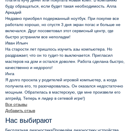
платить кучу денег или покупать новый комп. В компанию
буду обращаться, если будет такая необходимость. Алла
Аркадий
Недавно приобрел подержанный ноутбук. При покупке все
работало хорошо, но спустя 3 дня экран погас и больше не
включался. Друг посоветовал этот сервисный центр, где
быстро устранили все неполадки!
Иван Ильич
На старости лет пришлось изучить азы компьютера. Но
раздражает, что он то гудит-то выключается. Пригласил
мастеров на дом и остался доволен. Работа сделана быстро,
качественно и недорого!
Инга
Я долго просила у родителей игровой компьютер, а когда
получила его, то разочаровалась. Он оказался недостаточно
мощным. Обратилась в мастерскую, где мне произвели его
апгрейд. Теперь я лидер в сетевой игре!)
Все отзывы
Добавить отзыв
Нас выбирают
Бесплатная диагностика
Проведём диагностику устройства.