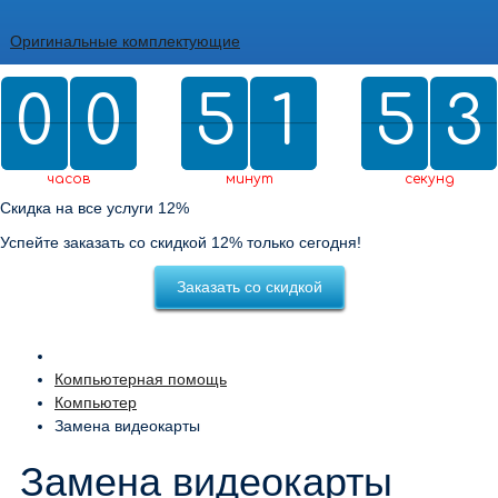
Оригинальные комплектующие
0
0
0
0
5
5
2
1
1
5
5
0
2
3
2
0
2
3
часов
минут
секунд
Скидка на все услуги 12%
Успейте заказать со скидкой 12% только сегодня!
Заказать со скидкой
Компьютерная помощь
Компьютер
Замена видеокарты
Замена видеокарты