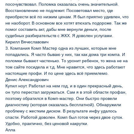
посочувствовал. Поломка оказалась очень значительной.
Восстановлению не подлежит. Посоветовал место, где
приобрести всё по низким ценам. Я был приятно удивлен, что
не наоборот. В основном все хотят втюхать подороже. Так же
помог составить акт, дабы мне вернули деньги, после
судебных разбирательств с ЖКХ. Я доволен услугами.
Кирилл Вячеславович
3. Компания Комп Мастер одна из лучших, которые мне
попадались. Я часто бываю у них, так как дома три компа. И
поломки бывают частенько. То уронит ребенок, то жена не на
том сайте посидела и т.д. Мне нравится, что здесь работают
настоящие профи. И по цене здесь всё приемлемо.
Денис Александрович
Купил ноут. Работал на нем год, и в один прекрасный день,
он тупо перестал загружаться. Сам я в этой области профан,
поэтому обратился в Комп-мастер. Они быстро провели
диагностику (которая оказалась бесплатной). Обнаружили
проблему с жестким диском. В результате инфу удалось
спасти. Работой доволен. Комп был готов через двое суток.
Удобно, практично, без ценовой накрутки.
Алла