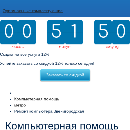
Оригинальные комплектующие
0
0
0
0
5
5
2
1
1
4
4
5
9
9
0
2
5
0
часов
минут
секунд
Скидка на все услуги 12%
Успейте заказать со скидкой 12% только сегодня!
Заказать со скидкой
Компьютерная помощь
метро
Ремонт компьютера Звенигородская
Компьютерная помощь