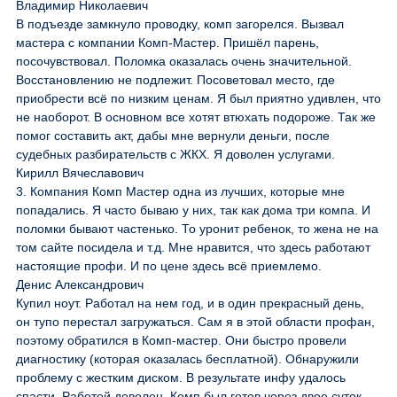
Владимир Николаевич
В подъезде замкнуло проводку, комп загорелся. Вызвал
мастера с компании Комп-Мастер. Пришёл парень,
посочувствовал. Поломка оказалась очень значительной.
Восстановлению не подлежит. Посоветовал место, где
приобрести всё по низким ценам. Я был приятно удивлен, что
не наоборот. В основном все хотят втюхать подороже. Так же
помог составить акт, дабы мне вернули деньги, после
судебных разбирательств с ЖКХ. Я доволен услугами.
Кирилл Вячеславович
3. Компания Комп Мастер одна из лучших, которые мне
попадались. Я часто бываю у них, так как дома три компа. И
поломки бывают частенько. То уронит ребенок, то жена не на
том сайте посидела и т.д. Мне нравится, что здесь работают
настоящие профи. И по цене здесь всё приемлемо.
Денис Александрович
Купил ноут. Работал на нем год, и в один прекрасный день,
он тупо перестал загружаться. Сам я в этой области профан,
поэтому обратился в Комп-мастер. Они быстро провели
диагностику (которая оказалась бесплатной). Обнаружили
проблему с жестким диском. В результате инфу удалось
спасти. Работой доволен. Комп был готов через двое суток.