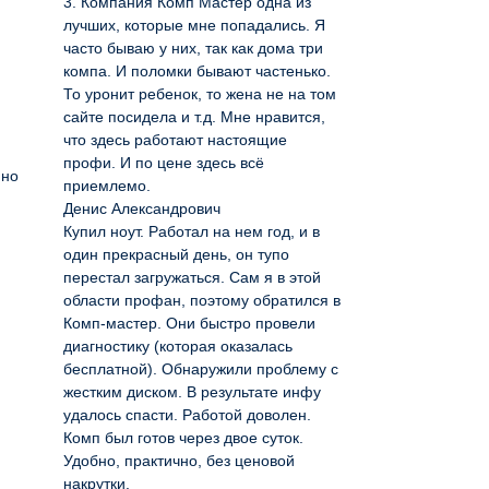
3. Компания Комп Мастер одна из
лучших, которые мне попадались. Я
часто бываю у них, так как дома три
компа. И поломки бывают частенько.
То уронит ребенок, то жена не на том
сайте посидела и т.д. Мне нравится,
что здесь работают настоящие
профи. И по цене здесь всё
йно
приемлемо.
Денис Александрович
Купил ноут. Работал на нем год, и в
один прекрасный день, он тупо
перестал загружаться. Сам я в этой
области профан, поэтому обратился в
Комп-мастер. Они быстро провели
диагностику (которая оказалась
бесплатной). Обнаружили проблему с
жестким диском. В результате инфу
удалось спасти. Работой доволен.
Комп был готов через двое суток.
Удобно, практично, без ценовой
накрутки.