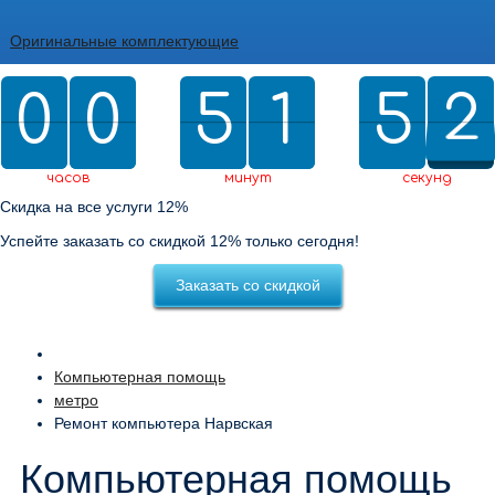
Оригинальные комплектующие
0
0
0
0
5
5
2
1
1
5
5
0
2
1
2
0
1
2
часов
минут
секунд
Скидка на все услуги 12%
Успейте заказать со скидкой 12% только сегодня!
Заказать со скидкой
Компьютерная помощь
метро
Ремонт компьютера Нарвская
Компьютерная помощь