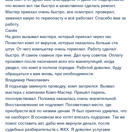
что можно вот так быстро и качественно сделать ремонт.
Мастер приехал очень быстро, все осмотрел, проверил,
заменил какую-то термопасту и всё работает. Спасибо вам за
работу.
Санёк
На днях вызывал мастера, который приехал через час.
Почистил комп от вирусов, которых оказалось больше ста
штук. От чего компьютер очень тормозил. Работу сделал
быстро. И самое главное при мне. Дал кучу советов. Оплату
произвел после окончания всех его манипуляций, когда
увидел, что комп в полном порядке. Работой доволен, буду
обращаться к вам вновь, при необходимости.
Владимир Николаевич
В подъезде замкнуло проводку, комп загорелся. Вызвал
мастера с компании Комп-Мастер. Пришёл парень,
посочувствовал. Поломка оказалась очень значительной.
Восстановлению не подлежит. Посоветовал место, где
приобрести всё по низким ценам. Я был приятно удивлен, что
не наоборот. В основном все хотят втюхать подороже. Так же
помог составить акт, дабы мне вернули деньги, после
судебных разбирательств с ЖКХ. Я доволен услугами.