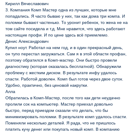
Кирилл Вячеславович
3. Компания Комп Мастер одна из лучших, которые мне
попадались. Я часто бываю у них, так как дома три компа. И
поломки бывают частенько. То уронит ребенок, то жена не на
том сайте посидела и т.д. Мне нравится, что здесь работают
настоящие профи. И по цене здесь всё приемлемо.
Денис Александрович
Купил ноут. Работал на нем год, и в один прекрасный день,
он тупо перестал загружаться. Сам я в этой области профан,
поэтому обратился в Комп-мастер. Они быстро провели
диагностику (которая оказалась бесплатной). Обнаружили
проблему с жестким диском. В результате инфу удалось
спасти. Работой доволен. Комп был готов через двое суток.
Удобно, практично, без ценовой накрутки.
Алла
Обратилась в Комп-Мастер, после того как дети неудачно
пролили сок на компьютер. Мастер приехал довольно
быстро, перед приездом сказали что делать, что бы
минимизировать поломки. В результате комп удалось спасти.
Поменяли несколько деталей. Я рада, что не пришлось
платить кучу денег или покупать новый комп. В компанию