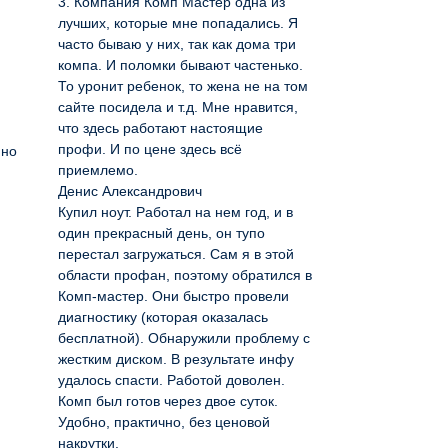
3. Компания Комп Мастер одна из
лучших, которые мне попадались. Я
часто бываю у них, так как дома три
компа. И поломки бывают частенько.
То уронит ребенок, то жена не на том
сайте посидела и т.д. Мне нравится,
что здесь работают настоящие
профи. И по цене здесь всё
йно
приемлемо.
Денис Александрович
Купил ноут. Работал на нем год, и в
один прекрасный день, он тупо
перестал загружаться. Сам я в этой
области профан, поэтому обратился в
Комп-мастер. Они быстро провели
диагностику (которая оказалась
бесплатной). Обнаружили проблему с
жестким диском. В результате инфу
удалось спасти. Работой доволен.
Комп был готов через двое суток.
Удобно, практично, без ценовой
накрутки.