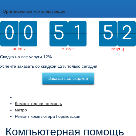
Оригинальные комплектующие
0
0
0
0
5
5
2
1
1
5
5
0
2
1
2
0
1
2
часов
минут
секунд
Скидка на все услуги 12%
Успейте заказать со скидкой 12% только сегодня!
Заказать со скидкой
Компьютерная помощь
метро
Ремонт компьютера Горьковская
Компьютерная помощь