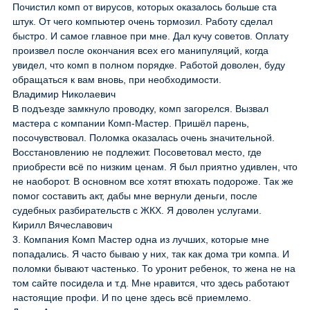
Почистил комп от вирусов, которых оказалось больше ста
штук. От чего компьютер очень тормозил. Работу сделал
быстро. И самое главное при мне. Дал кучу советов. Оплату
произвел после окончания всех его манипуляций, когда
увидел, что комп в полном порядке. Работой доволен, буду
обращаться к вам вновь, при необходимости.
Владимир Николаевич
В подъезде замкнуло проводку, комп загорелся. Вызвал
мастера с компании Комп-Мастер. Пришёл парень,
посочувствовал. Поломка оказалась очень значительной.
Восстановлению не подлежит. Посоветовал место, где
приобрести всё по низким ценам. Я был приятно удивлен, что
не наоборот. В основном все хотят втюхать подороже. Так же
помог составить акт, дабы мне вернули деньги, после
судебных разбирательств с ЖКХ. Я доволен услугами.
Кирилл Вячеславович
3. Компания Комп Мастер одна из лучших, которые мне
попадались. Я часто бываю у них, так как дома три компа. И
поломки бывают частенько. То уронит ребенок, то жена не на
том сайте посидела и т.д. Мне нравится, что здесь работают
настоящие профи. И по цене здесь всё приемлемо.