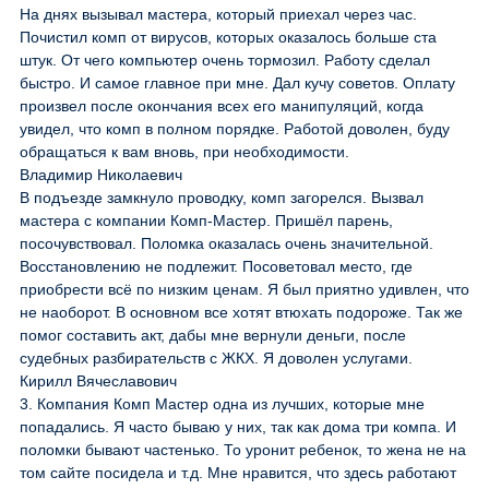
На днях вызывал мастера, который приехал через час.
Почистил комп от вирусов, которых оказалось больше ста
штук. От чего компьютер очень тормозил. Работу сделал
быстро. И самое главное при мне. Дал кучу советов. Оплату
произвел после окончания всех его манипуляций, когда
увидел, что комп в полном порядке. Работой доволен, буду
обращаться к вам вновь, при необходимости.
Владимир Николаевич
В подъезде замкнуло проводку, комп загорелся. Вызвал
мастера с компании Комп-Мастер. Пришёл парень,
посочувствовал. Поломка оказалась очень значительной.
Восстановлению не подлежит. Посоветовал место, где
приобрести всё по низким ценам. Я был приятно удивлен, что
не наоборот. В основном все хотят втюхать подороже. Так же
помог составить акт, дабы мне вернули деньги, после
судебных разбирательств с ЖКХ. Я доволен услугами.
Кирилл Вячеславович
3. Компания Комп Мастер одна из лучших, которые мне
попадались. Я часто бываю у них, так как дома три компа. И
поломки бывают частенько. То уронит ребенок, то жена не на
том сайте посидела и т.д. Мне нравится, что здесь работают