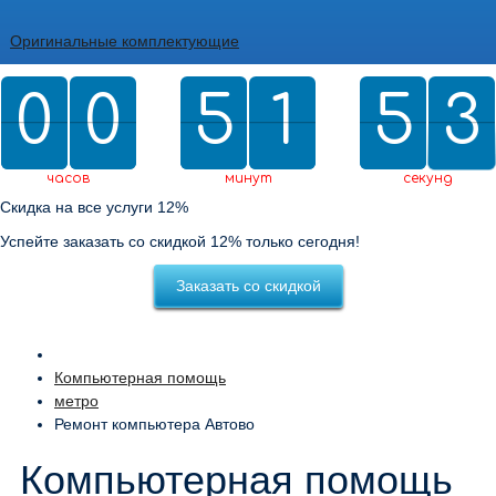
Оригинальные комплектующие
0
0
0
0
5
5
2
1
1
5
5
0
2
3
2
0
2
3
часов
минут
секунд
Скидка на все услуги 12%
Успейте заказать со скидкой 12% только сегодня!
Заказать со скидкой
Компьютерная помощь
метро
Ремонт компьютера Автово
Компьютерная помощь