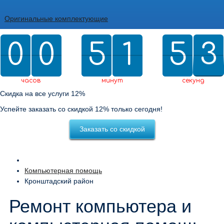
Оригинальные комплектующие
0
0
0
0
5
5
2
1
1
5
5
0
2
3
2
0
3
2
часов
минут
секунд
Скидка на все услуги 12%
Успейте заказать со скидкой 12% только сегодня!
Заказать со скидкой
Компьютерная помощь
Кронштадский район
Ремонт компьютера и