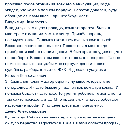
произвел после окончания всех его манипуляций, когда
увидел, что комп в полном порядке. Работой доволен, буду
обращаться к вам вновь, при необходимости.
Владимир Николаевич
В подъезде замкнуло проводку, комп загорелся. Вызвал
мастера с компании Комп-Мастер. Пришёл парень,
посочувствовал. Поломка оказалась очень значительной.
Восстановлению не подлежит. Посоветовал место, где
приобрести всё по низким ценам. Я был приятно удивлен, что
не наоборот. В основном все хотят втюхать подороже. Так же
помог составить акт, дабы мне вернули деньги, после
судебных разбирательств с ЖКХ. Я доволен услугами.
Кирилл Вячеславович
3. Компания Комп Мастер одна из лучших, которые мне
попадались. Я часто бываю у них, так как дома три компа. И
поломки бывают частенько. То уронит ребенок, то жена не на
том сайте посидела и т.д. Мне нравится, что здесь работают
настоящие профи. И по цене здесь всё приемлемо.
Денис Александрович
Купил ноут. Работал на нем год, и в один прекрасный день,
он тупо перестал загружаться. Сам я в этой области профан,