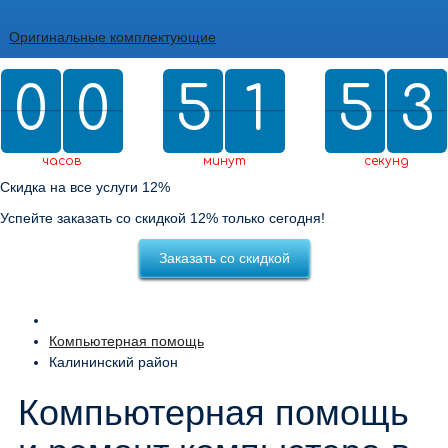
Оригинальные комплектующие
2
0
0
0
0
5
5
2
1
1
5
5
0
2
1
1
2
0
часов
минут
секунд
Скидка на все услуги 12%
Успейте заказать со скидкой 12% только сегодня!
Заказать со скидкой
Компьютерная помощь
Калининский район
Компьютерная помощь