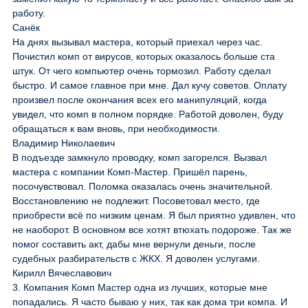
работу.
Санёк
На днях вызывал мастера, который приехал через час.
Почистил комп от вирусов, которых оказалось больше ста
штук. От чего компьютер очень тормозил. Работу сделал
быстро. И самое главное при мне. Дал кучу советов. Оплату
произвел после окончания всех его манипуляций, когда
увидел, что комп в полном порядке. Работой доволен, буду
обращаться к вам вновь, при необходимости.
Владимир Николаевич
В подъезде замкнуло проводку, комп загорелся. Вызвал
мастера с компании Комп-Мастер. Пришёл парень,
посочувствовал. Поломка оказалась очень значительной.
Восстановлению не подлежит. Посоветовал место, где
приобрести всё по низким ценам. Я был приятно удивлен, что
не наоборот. В основном все хотят втюхать подороже. Так же
помог составить акт, дабы мне вернули деньги, после
судебных разбирательств с ЖКХ. Я доволен услугами.
Кирилл Вячеславович
3. Компания Комп Мастер одна из лучших, которые мне
попадались. Я часто бываю у них, так как дома три компа. И