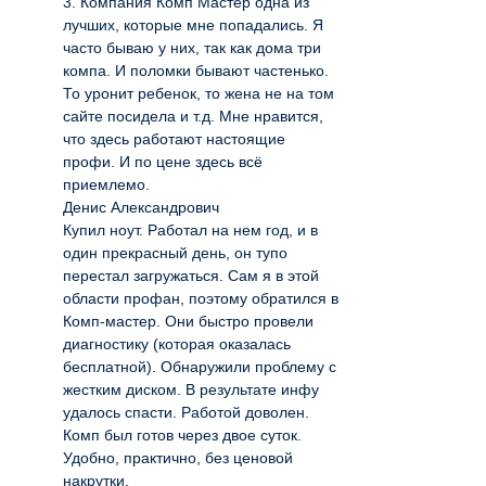
3. Компания Комп Мастер одна из
лучших, которые мне попадались. Я
часто бываю у них, так как дома три
компа. И поломки бывают частенько.
То уронит ребенок, то жена не на том
сайте посидела и т.д. Мне нравится,
что здесь работают настоящие
профи. И по цене здесь всё
приемлемо.
Денис Александрович
Купил ноут. Работал на нем год, и в
один прекрасный день, он тупо
перестал загружаться. Сам я в этой
области профан, поэтому обратился в
Комп-мастер. Они быстро провели
диагностику (которая оказалась
бесплатной). Обнаружили проблему с
жестким диском. В результате инфу
удалось спасти. Работой доволен.
Комп был готов через двое суток.
Удобно, практично, без ценовой
накрутки.