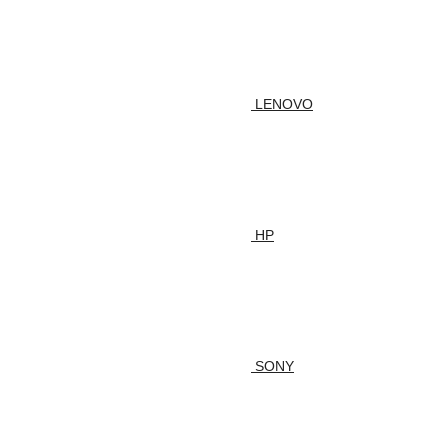
LENOVO
HP
SONY