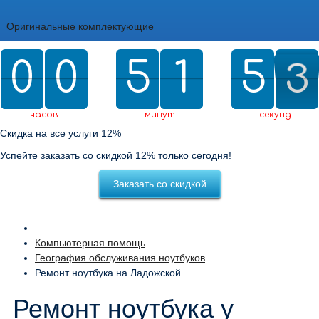
Оригинальные комплектующие
0
0
0
0
5
5
2
1
1
5
5
0
2
2
1
2
0
1
часов
минут
секунд
Скидка на все услуги 12%
Успейте заказать со скидкой 12% только сегодня!
Заказать со скидкой
Компьютерная помощь
География обслуживания ноутбуков
Ремонт ноутбука на Ладожской
Ремонт ноутбука у