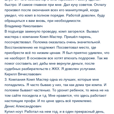
быстро. И самое главное при мне. Дал кучу советов. Оплату
произвел после окончания всех его манипуляций, когда
увидел, что комп в полном порядке. Работой доволен, буду
обращаться к вам вновь, при необходимости.
Владимир Николаевич
В подъезде замкнуло проводку, комп загорелся. Вызвал
мастера с компании Комп-Мастер. Пришёл парень,
посочувствовал. Поломка оказалась очень значительной.
Восстановлению не подлежит. Посоветовал место, где
приобрести всё по низким ценам. Я был приятно удивлен, что
не наоборот. В основном все хотят втюхать подороже. Так же
помог составить акт, дабы мне вернули деньги, после
судебных разбирательств с ЖКХ. Я доволен услугами.
Кирилл Вячеславович
3. Компания Комп Мастер одна из лучших, которые мне
попадались. Я часто бываю у них, так как дома три компа. И
поломки бывают частенько. То уронит ребенок, то жена не на
том сайте посидела и т.д. Мне нравится, что здесь работают
настоящие профи. И по цене здесь всё приемлемо.
Денис Александрович
Купил ноут. Работал на нем год, и в один прекрасный день,