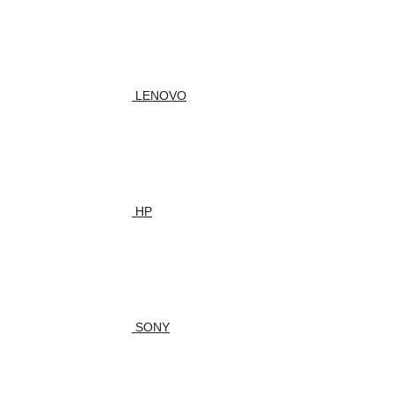
LENOVO
HP
SONY