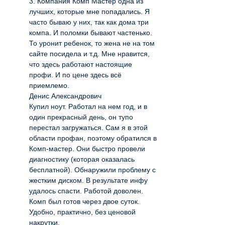
3. Компания Комп Мастер одна из
лучших, которые мне попадались. Я
часто бываю у них, так как дома три
компа. И поломки бывают частенько.
То уронит ребенок, то жена не на том
сайте посидела и т.д. Мне нравится,
что здесь работают настоящие
профи. И по цене здесь всё
приемлемо.
Денис Александрович
Купил ноут. Работал на нем год, и в
один прекрасный день, он тупо
перестал загружаться. Сам я в этой
области профан, поэтому обратился в
Комп-мастер. Они быстро провели
диагностику (которая оказалась
бесплатной). Обнаружили проблему с
жестким диском. В результате инфу
удалось спасти. Работой доволен.
Комп был готов через двое суток.
Удобно, практично, без ценовой
накрутки.