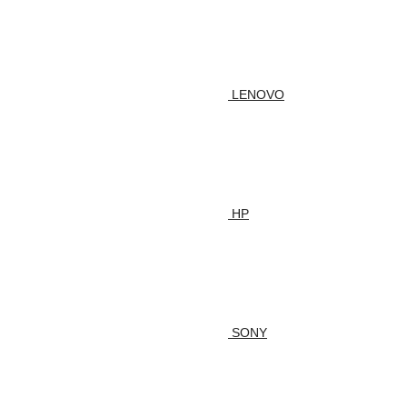
LENOVO
HP
SONY